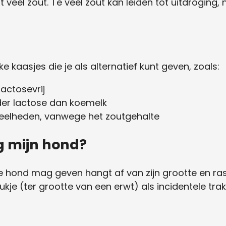
t veel zout. Te veel zout kan leiden tot uitdroging,
jke kaasjes die je als alternatief kunt geven, zoals:
actosevrij
der lactose dan koemelk
veelheden, vanwege het zoutgehalte
g mijn hond?
e hond mag geven hangt af van zijn grootte en ras. 
ukje (ter grootte van een erwt) als incidentele trak