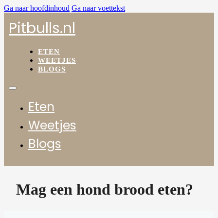
Ga naar hoofdinhoud
Ga naar voettekst
Pitbulls.nl
ETEN
WEETJES
BLOGS
Eten
Weetjes
Blogs
Mag een hond brood eten?