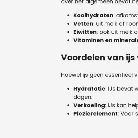
over het algemeen bevat he
Koolhydraten
: afkomst
Vetten
: uit melk of roo
Eiwitten
: ook uit melk 
Vitaminen en mineral
Voordelen van ijs
Hoewel ijs geen essentieel v
Hydratatie
: IJs bevat
dagen.
Verkoeling
: IJs kan he
Plezierelement
: Voor 