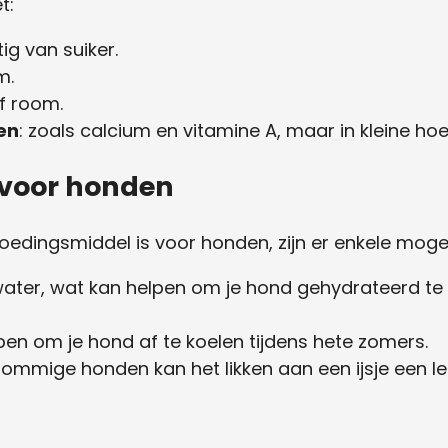
t:
ig van suiker.
m.
of room.
en
: zoals calcium en vitamine A, maar in kleine ho
 voor honden
oedingsmiddel is voor honden, zijn er enkele mogel
 water, wat kan helpen om je hond gehydrateerd t
lpen om je hond af te koelen tijdens hete zomers.
sommige honden kan het likken aan een ijsje een leuk