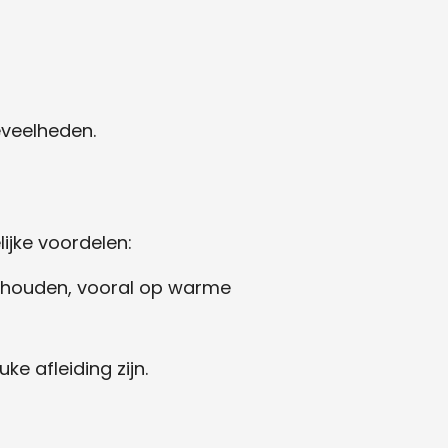
eveelheden.
ijke voordelen:
e houden, vooral op warme
e afleiding zijn.