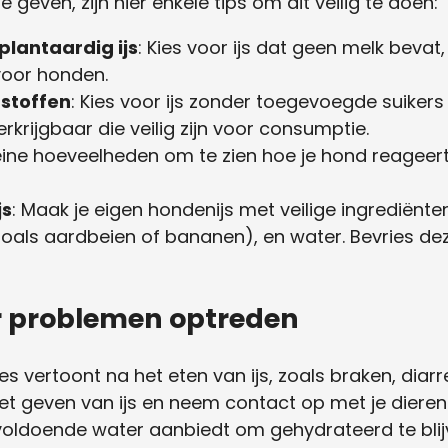
te geven, zijn hier enkele tips om dit veilig te doen:
 plantaardig ijs
: Kies voor ijs dat geen melk bevat
 voor honden.
tstoffen
: Kies voor ijs zonder toegevoegde suikers o
rkrijgbaar die veilig zijn voor consumptie.
eine hoeveelheden om te zien hoe je hond reageert. 
js
: Maak je eigen hondenijs met veilige ingrediënten
oals aardbeien of bananen), en water. Bevries dez
er problemen optreden
es vertoont na het eten van ijs, zoals braken, diarr
et geven van ijs en neem contact op met je dierena
voldoende water aanbiedt om gehydrateerd te blij