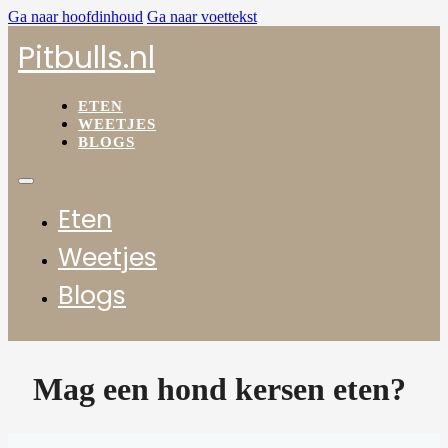
Ga naar hoofdinhoud
Ga naar voettekst
Pitbulls.nl
ETEN
WEETJES
BLOGS
Eten
Weetjes
Blogs
Mag een hond kersen eten?