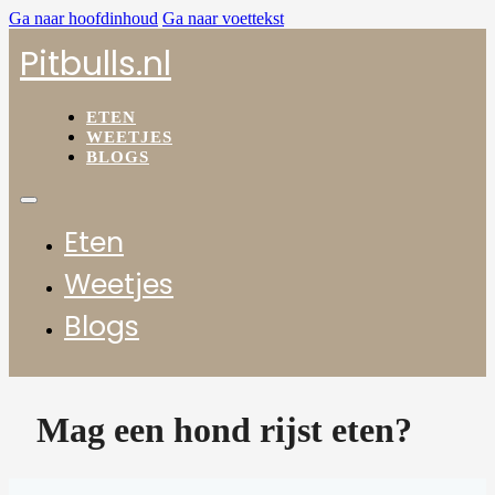
Ga naar hoofdinhoud
Ga naar voettekst
Pitbulls.nl
ETEN
WEETJES
BLOGS
Eten
Weetjes
Blogs
Mag een hond rijst eten?