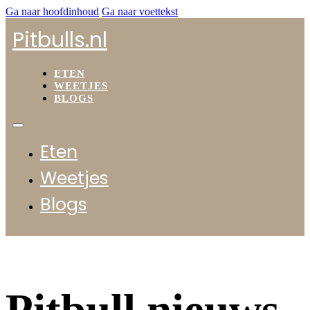
Ga naar hoofdinhoud
Ga naar voettekst
Pitbulls.nl
ETEN
WEETJES
BLOGS
Eten
Weetjes
Blogs