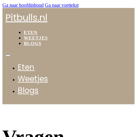
Ga naar hoofdinhoud
Ga naar voettekst
Pitbulls.nl
ETEN
WEETJES
BLOGS
Eten
Weetjes
Blogs