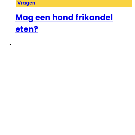
Vragen
Mag een hond frikandel
eten?
←
1
2
3
4
5
…
12
→