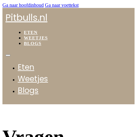
Ga naar hoofdinhoud
Ga naar voettekst
Pitbulls.nl
ETEN
WEETJES
BLOGS
Eten
Weetjes
Blogs