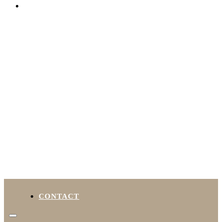
←
1
2
3
4
5
6
…
12
→
CONTACT